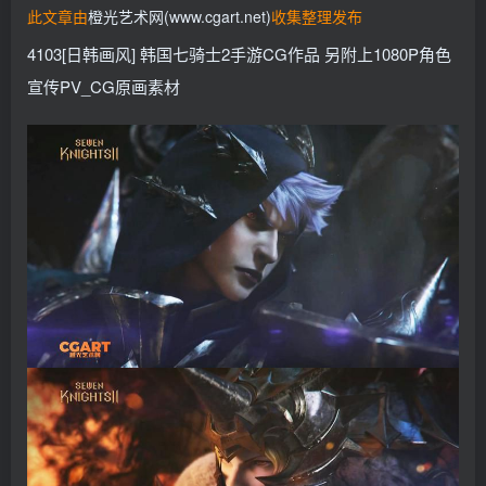
此文章由
橙光艺术网(www.cgart.net)
收集整理发布
找回密码
记住登录
4103[日韩画风] 韩国七骑士2手游CG作品 另附上1080P角色
登录
宣传PV_CG原画素材
社交账号登录
QQ登录