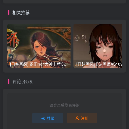
相关推荐
[日韩画风] 织田non大神卡牌CG插画设计画集256P 161M_CG原画资源
[日韩画风] P站画师AS109的作品，《少女裹路地 其终
评论
抢沙发
请登录后发表评论
登录
注册