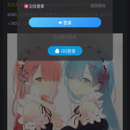
此文章由
橙光艺术网(www.cgart.net)
收集整理发布
找回密码
记住登录
4090_[日韩画风] 动漫角色CG女仆装扮插画合集 200张
登录
+180M_CG原画素材
社交账号登录
QQ登录