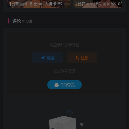
[日韩画风] 织田non大神卡牌CG插画设计画集256P 161M_CG原画资源
[日韩画风] P站画师AS109的作品，《少女裹路地 其终
评论
抢沙发
请登录后发表评论
登录
注册
社交账号登录
QQ登录