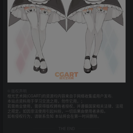
©
版权声明
橙光艺术网(CGART)的资源均内容来自于网络收集或用户发布.
本站点资料用于学习交流之用，勿作它用，；
若需商业使用，需获得版权拥有者授权，并遵循国家相关法律、法规
之规定。如因非法使用引起纠纷，一切后果由使用者承担。
如有侵权行为，请联系告知 本站将会在第一时间删除。
THE END