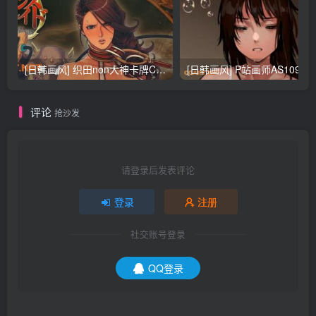
[日韩画风] 织田non大神卡牌CG插画设计画集256P 161M_CG原画资源
[日韩画风] P站画师AS109的作品，《少女裹路地 其终
评论
抢沙发
请登录后发表评论
登录
注册
社交账号登录
QQ登录