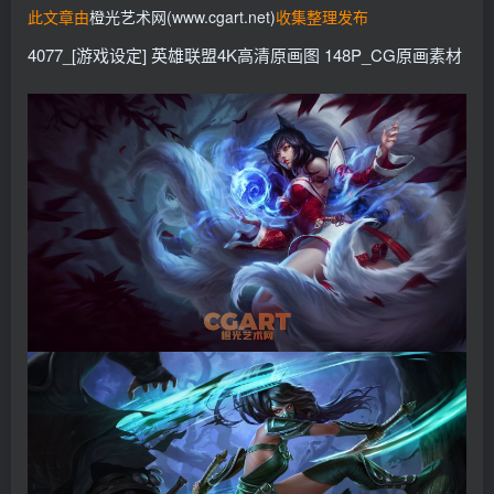
此文章由
橙光艺术网(www.cgart.net)
收集整理发布
找回密码
记住登录
4077_[游戏设定] 英雄联盟4K高清原画图 148P_CG原画素材
登录
社交账号登录
QQ登录