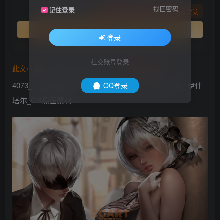
找回密码
记住登录
您暂无购买权限，请先开通会员
开通会员
登录
社交账号登录
此文章由
橙光艺术网(www.cgart.net)
收集整理发布
4073_—[日韩画风] zumi画师五月份更新：阿狸、2B、伊什
QQ登录
塔尔_CG原画素材