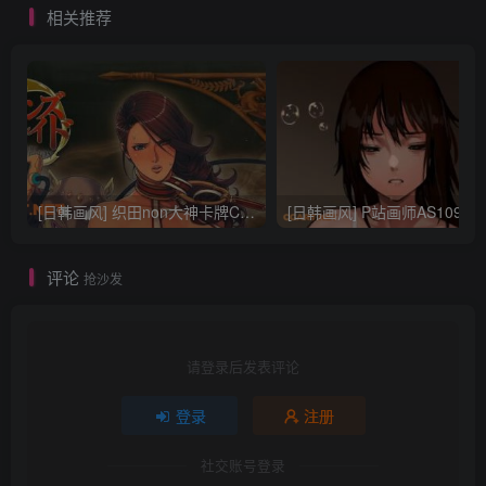
相关推荐
[日韩画风] 织田non大神卡牌CG插画设计画集256P 161M_CG原画资源
[日韩画风] P站画师AS109的作品，《少女裹路地 其终
评论
抢沙发
请登录后发表评论
登录
注册
社交账号登录