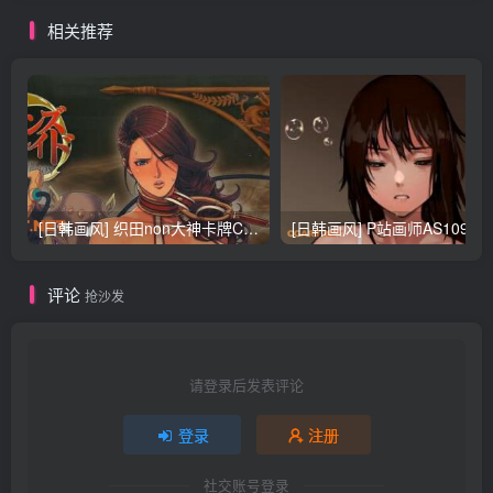
相关推荐
[日韩画风] 织田non大神卡牌CG插画设计画集256P 161M_CG原画资源
[日韩画风] P站画师AS109的作品，《少女裹路地 其终
评论
抢沙发
请登录后发表评论
登录
注册
社交账号登录