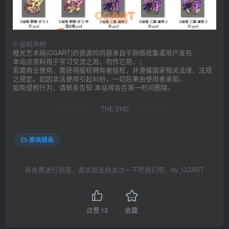
©
版权声明
橙光艺术网(CGART)的资源均内容来自于网络收集或用户发布.
本站点资料用于学习交流之用，勿作它用，；
若需商业使用，需获得版权拥有者授权，并遵循国家相关法律、法规
之规定。如因非法使用引起纠纷，一切后果由使用者承担。
如有侵权行为，请联系告知 本站将会在第一时间删除。
THE END
原画插画
将免费进行到底，喜欢就支持关注一下吧我们吧，by_CGART
点赞
13
收藏