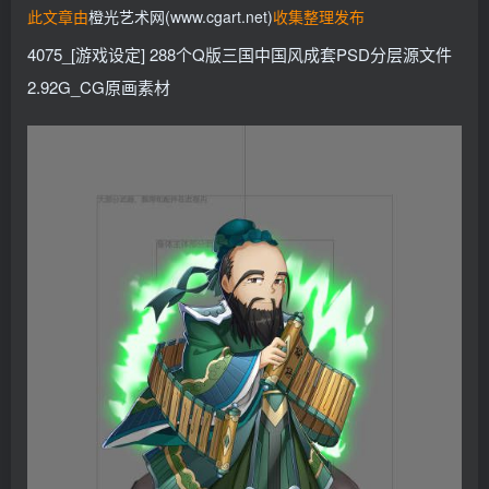
此文章由
橙光艺术网(www.cgart.net)
收集整理发布
找回密码
记住登录
4075_[游戏设定] 288个Q版三国中国风成套PSD分层源文件
登录
2.92G_CG原画素材
社交账号登录
QQ登录