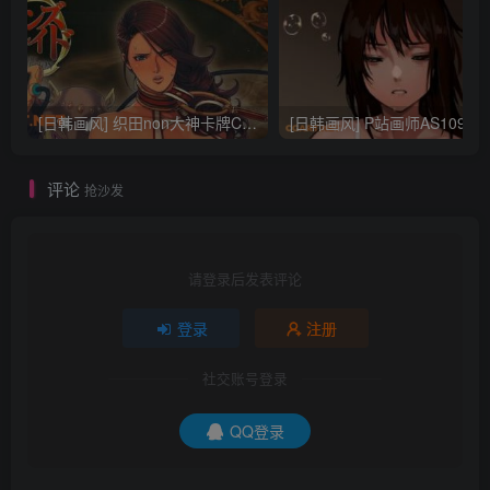
[日韩画风] 织田non大神卡牌CG插画设计画集256P 161M_CG原画资源
[日韩画风] P站画师AS109的作品，《少女裹路地 其终
评论
抢沙发
请登录后发表评论
登录
注册
社交账号登录
QQ登录