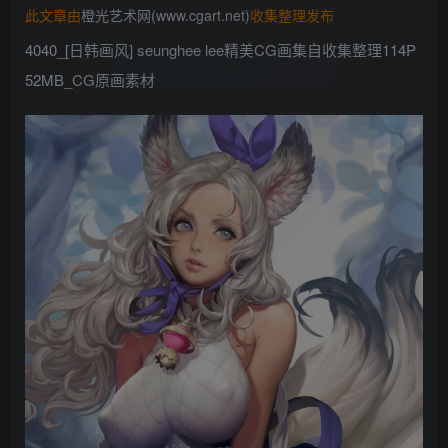
此文章由
橙光艺术网(www.cgart.net)
收集整理发布
找回密码
记住登录
4040_[日韩画风] seunghee lee精美CG画集自收集整理114P
登录
52MB_CG原画素材
社交账号登录
QQ登录