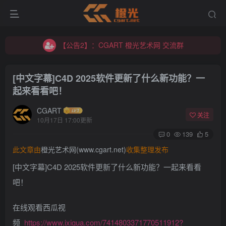
【公告2】：CGART 橙光艺术网 交流群
【公告1】：将免费进行到底！！！
【公告2】：CGART 橙光艺术网 交流群
【公告1】：将免费进行到底！！！
[中文字幕]C4D 2025软件更新了什么新功能？一
起来看看吧！
CGART
关注
10月17日 17:00更新
0
139
5
登录
此文章由
橙光艺术网(www.cgart.net)
收集整理发布
没有账号？立即注册
[中文字幕]C4D 2025软件更新了什么新功能？一起来看看
吧！
用户名/手机号/邮箱
在线观看西瓜视
登录密码
频
https://www.ixigua.com/7414803371770511912?