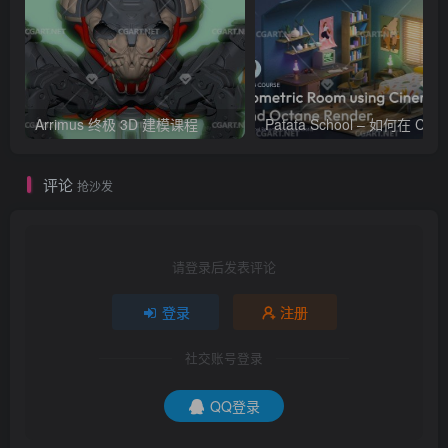
Arrimus 终极 3D 建模课程
Patata Schoo
评论
抢沙发
请登录后发表评论
登录
注册
社交账号登录
QQ登录