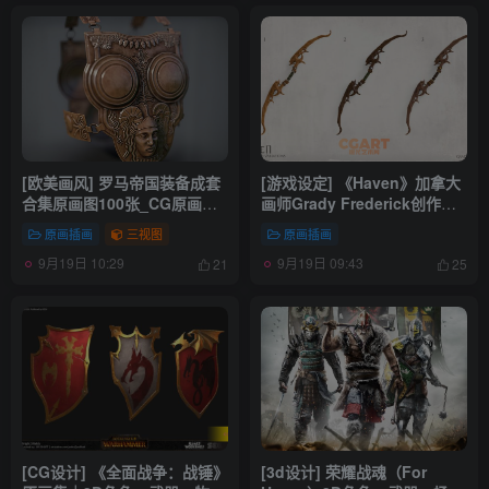
[欧美画风] 罗马帝国装备成套
[游戏设定] 《Haven》加拿大
合集原画图100张_CG原画素
画师Grady Frederick创作的
材
个人美术项目作品_CG原画素
原画插画
三视图
原画插画
材
9月19日 10:29
9月19日 09:43
21
25
[CG设计] 《全面战争：战锤》
[3d设计] 荣耀战魂（For