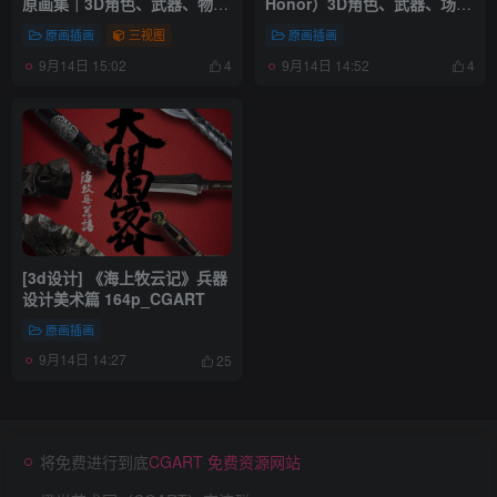
原画集｜3D角色、武器、物件
Honor）3D角色、武器、场景
【403P】_CGART
200P_CGART
原画插画
三视图
原画插画
9月14日 15:02
9月14日 14:52
4
4
[3d设计] 《海上牧云记》兵器
设计美术篇 164p_CGART
原画插画
9月14日 14:27
25
将免费进行到底
CGART 免费资源网站