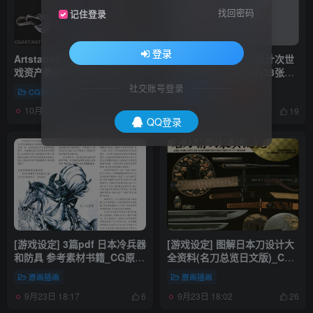
找回密码
记住登录
登录
Artstation – 后世界末日刀游
[日韩画风] 游戏原画设计次世
戏资产教程 – Florian
代 武器设计参考素材133张
Neumann
_CG原画资源
社交账号登录
CG教程
原画插画
三视图
10月4日 17:39
9月24日 08:45
21
19
QQ登录
[游戏设定] 3篇pdf 日本冷兵器
[游戏设定] 图解日本刀设计大
和防具 参考素材书籍_CG原画
全资料(名刀总览日文版)_CG
素材
原画素材
原画插画
原画插画
9月23日 18:17
9月23日 18:02
6
26